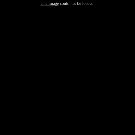
The image
could not be loaded.