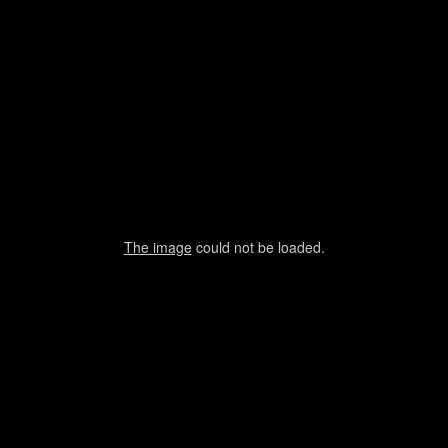
The image
could not be loaded.