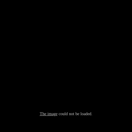
The image
could not be loaded.