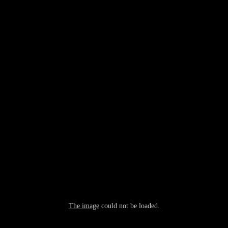
The image
could not be loaded.