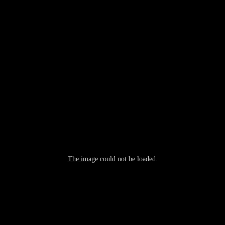
The image
could not be loaded.