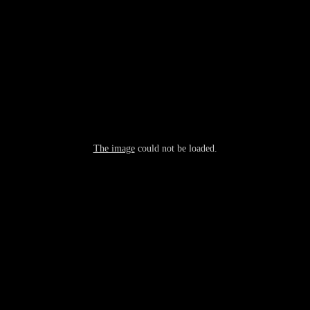
The image
could not be loaded.