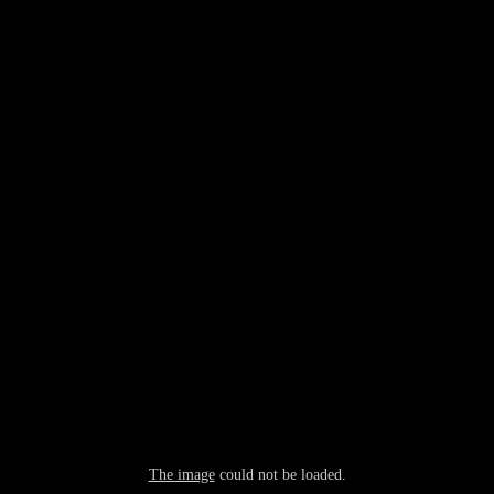
The image
could not be loaded.