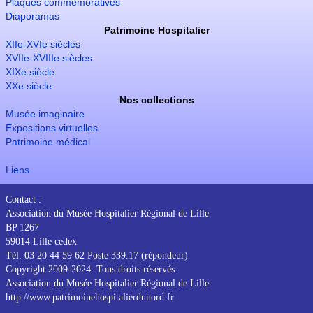
Plaques commémoratives
Diaporamas
Patrimoine Hospitalier
XIIe-XVIe siècles
XVIIe-XVIIIe siècles
XIXe siècle
XXe siècle
Nos collections
Musée imaginaire
Expositions virtuelles
Patrimoine médical
Liens
Contact :
Association du Musée Hospitalier Régional de Lille
BP 1267
59014 Lille cedex
Tél. 03 20 44 59 62 Poste 339.17 (répondeur)
Copyright 2009-2024. Tous droits réservés.
Association du Musée Hospitalier Régional de Lille
http://www.patrimoinehospitalierdunord.fr